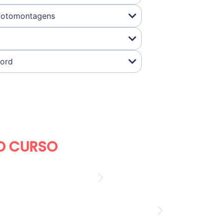
 fotomontagens
cord
O CURSO