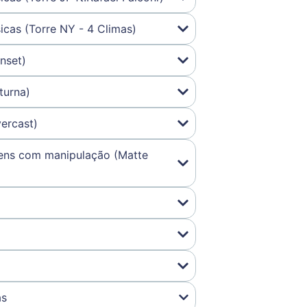
icas (Torre NY - 4 Climas)
nset)
turna)
vercast)
gens com manipulação (Matte
as