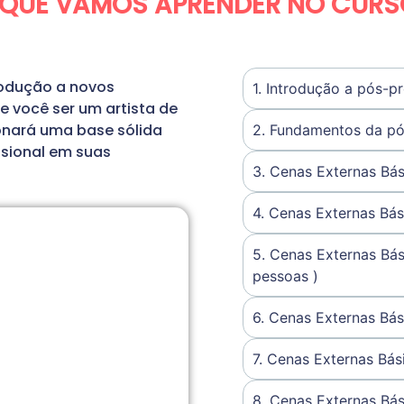
 QUE VAMOS APRENDER NO CURS
rodução a novos
1. Introdução a pós-p
 você ser um artista de
onará uma base sólida
2. Fundamentos da p
issional em suas
3. Cenas Externas Bás
4. Cenas Externas Bás
5. Cenas Externas Bás
pessoas )
6. Cenas Externas Bás
7. Cenas Externas Bás
8. Cenas Externas Bási