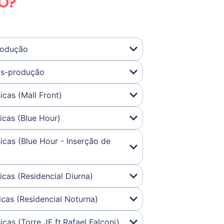
O?
rodução
ós-produção
icas (Mall Front)
icas (Blue Hour)
icas (Blue Hour - Inserção de
icas (Residencial Diurna)
icas (Residencial Noturna)
cas (Torre JF ft.Rafael Falconi)