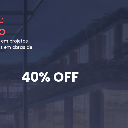
:
DO
 em projetos
os em obras de
40% OFF