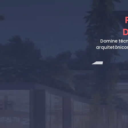
D
Domine técn
arquitetônico