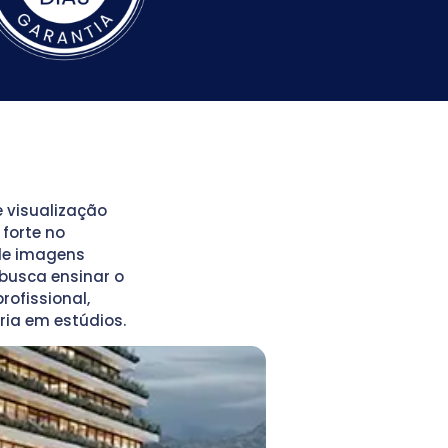
 visualização
 forte no
de imagens
 busca ensinar o
rofissional,
ia em estúdios.