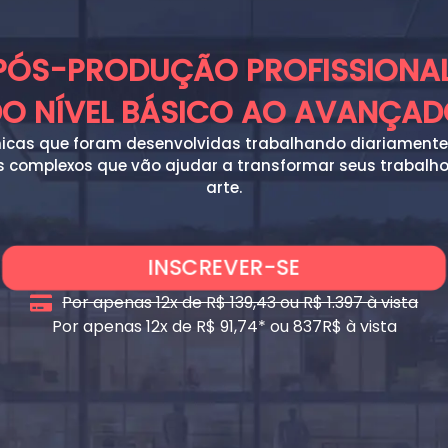
PÓS-PRODUÇÃO PROFISSIONAL
O NÍVEL BÁSICO AO AVANÇA
icas que foram desenvolvidas trabalhando diariamente
s complexos que vão ajudar a transformar seus trabalh
arte.
INSCREVER-SE
Por apenas 12x de R$ 139,43 ou R$ 1.397 à vista
Por apenas 12x de R$ 91,74* ou 837R$ à vista