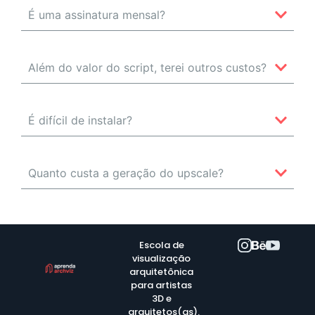
É uma assinatura mensal?
Além do valor do script, terei outros custos?
É difícil de instalar?
Quanto custa a geração do upscale?
Escola de
visualização
arquitetônica
para artistas
3D e
arquitetos(as).