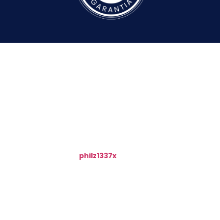
A tecnologia de upscale do nosso script é o
incrível modelo
Clarity Upscaler
, criado pelo
desenvolvedor
philz1337x
. Nosso script funciona
como uma interface para facilitar o uso dessa
API dentro do Photoshop.