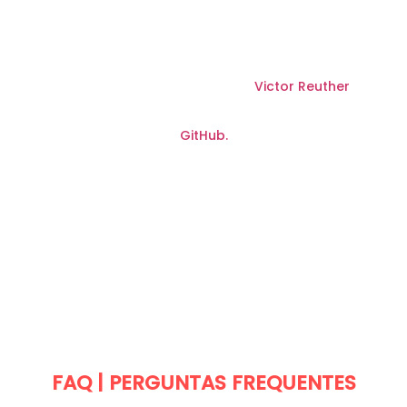
O script foi desenvolvido por
Victor Reuther
Para desenvolvedores e entusiastas que
desejam ver o código, nós disponibilizamos no
GitHub.
FAQ | PERGUNTAS FREQUENTES